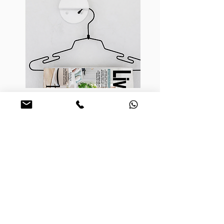
כחלק מהעיצוב והדיוק, המוצר מגיע עם ברגים
צבועים בגוון זהה למוצר, להשלמת מראה נקי ואחיד.
התלייה פשוטה, באמצעות ברגים (מצורפים)
לקירות גבס או איטונג
– מומלץ להיעזר במתקין
מקצועי להבטחת תלייה בטוחה ומדויקת
מתלה DOTO
מחיר מבצע
החל מ-
הוספה לעגלה
מפת אתר
על הסטודיו
עמוד הבית
אודות