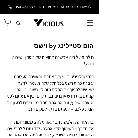
להצעת מחיר מותאמת אישית חייגו
054-4513321
הום סטיילינג by וישס
חולמים על בית שמשרה תחושות של ביטחון, שייכות
ורוגע?
כזה שכל פריט בו משקף אתכם, והאווירה העוטפת
עוברת כחוט השני בכל חלל שלו? תשמחו לדעת
שאפשר להפוך את החלום הזה למציאות. בין אם
קניתם בית חדש או גרים בבית קיים, בין אם אתם לפני
או אחרי שיפוץ, וגם אם אתם סתם מעוניינים לרענן את
הבית שלכם – הגעתם בדיוק למקום הנכון.
בתהליך של הלבשת הבית אני מלווה, מכוונת ומתווה
את הדרך – בשיתוף מלא אתכם. יחד נתחיל להבין את
החלומות, למצוא השראה, להתפעל מהיופי האין-סופי