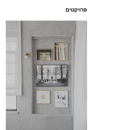
אקסוסריז - עד הפרט הקטן ביותר
לאחר כל ההתקנות אגיע אליכם על מנת למקם את 
פרויקטים
כל הפריטים שנרכשו, ריהוט, גופי תאורה, אמנות, 
בעזרת שאלון הכרות מפורט  נבין ונתעד את החלום 
במידת הצורך ניתן יהיה להרחיב את המסלול
שלכם ואת הצרכים שלכם ברמה הוויזואלית 
לאחר הבנת החלום נבין אילו פריטי ריהוט ואקססוריז 
הבית בהרים
לאחר הפגישה אעביר אליך סיכום מסודר של כל 
הבחירות והפרטים עליהם דיברנו בפגישה וכן רשימת 
ניתן בהמשך להוסיף למסלול ימי קניות ו/או יום מיקום 