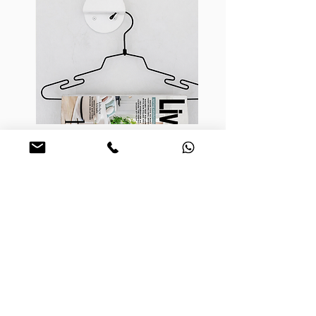
כחלק מהעיצוב והדיוק, המוצר מגיע עם ברגים
צבועים בגוון זהה למוצר, להשלמת מראה נקי ואחיד.
התלייה פשוטה, באמצעות ברגים (מצורפים)
לקירות גבס או איטונג
– מומלץ להיעזר במתקין
מקצועי להבטחת תלייה בטוחה ומדויקת
מתלה DOTO
מחיר מבצע
החל מ-
הוספה לעגלה
מפת אתר
על הסטודיו
עמוד הבית
אודות