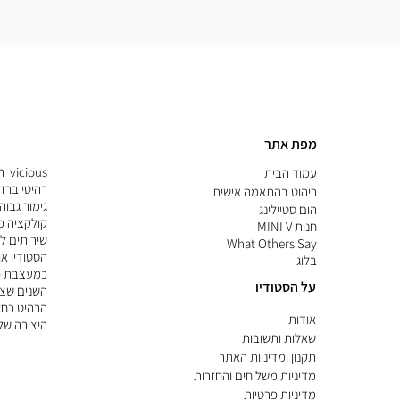
מפת אתר
ous
עמוד הבית
רהיטי ברז
ריהוט בהתאמה אישית
גימור גבוה
הום סטיילינג
קולקציה מו
חנות MINI V
שירותים ל
What Others Say
הסטודיו או
בלוג
כמעצבת פ
על הסטודיו
השנים שצב
הרהיט כחל
אודות
היצירה של
שאלות ותשובות
תקנון ומדיניות האתר
מדיניות משלוחים והחזרות
מדיניות פרטיות