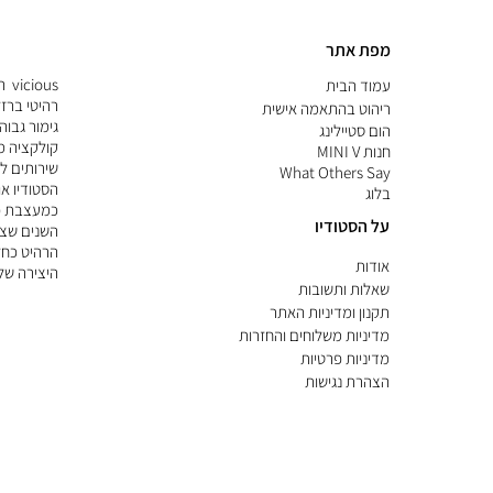
מפת אתר
ous
עמוד הבית
רהיטי ברז
ריהוט בהתאמה אישית
גימור גבוה
הום סטיילינג
קולקציה מו
חנות MINI V
שירותים ל
What Others Say
הסטודיו או
בלוג
כמעצבת פ
על הסטודיו
השנים שצב
הרהיט כחל
אודות
היצירה של
שאלות ותשובות
תקנון ומדיניות האתר
מדיניות משלוחים והחזרות
מדיניות פרטיות
הצהרת נגישות