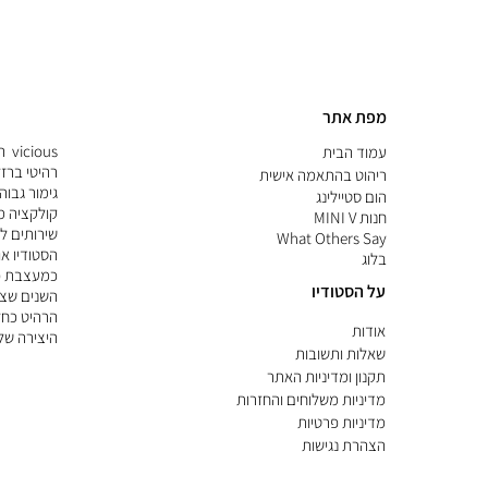
מפת אתר
ous
עמוד הבית
רהיטי ברז
ריהוט בהתאמה אישית
גימור גבוה
הום סטיילינג
קולקציה מו
חנות MINI V
שירותים ל
What Others Say
הסטודיו או
בלוג
כמעצבת פ
על הסטודיו
השנים שצב
הרהיט כחל
אודות
היצירה של
שאלות ותשובות
תקנון ומדיניות האתר
מדיניות משלוחים והחזרות
מדיניות פרטיות
הצהרת נגישות